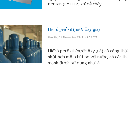
Bentan (C5H12) khí dễ cháy. ...
Hiđrô perôxit (nước ôxy già)
Thứ Tư, 03 Tháng Sáu 2015 | 14:55 CH
Hiđrô perôxit (nước ôxy già) có công thứ
nhớt hơn một chút so với nước, có các thu
mạnh được sử dụng như là ...