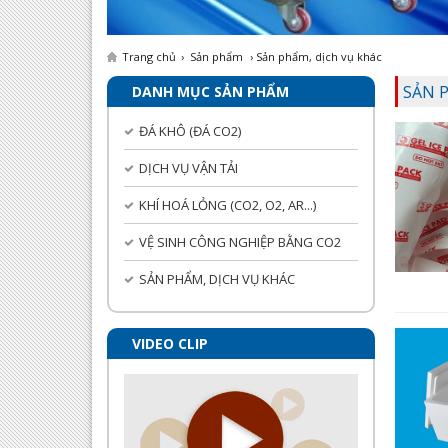
Trang chủ
›
Sản phẩm
› Sản phẩm, dịch vụ khác
SẢN 
DANH MỤC SẢN PHẨM
ĐÁ KHÔ (ĐÁ CO2)
DỊCH VỤ VẬN TẢI
KHÍ HOÁ LỎNG (CO2, O2, AR...)
VỆ SINH CÔNG NGHIỆP BẰNG CO2
SẢN PHẨM, DỊCH VỤ KHÁC
VIDEO CLIP