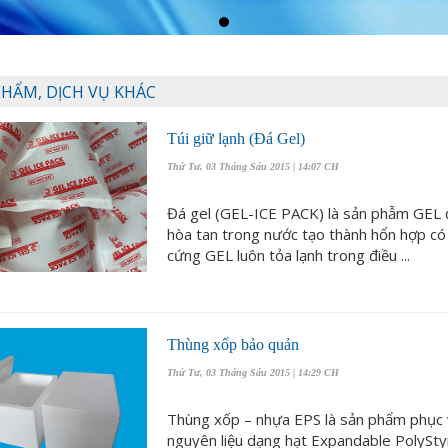
PHẨM, DỊCH VỤ KHÁC
Túi giữ lạnh (Đá Gel)
Thứ Tư, 03 Tháng Sáu 2015 | 14:07 CH
Đá gel (GEL-ICE PACK) là sản phẫm GEL đ
hòa tan trong nước tạo thành hổn hợp có 
cứng GEL luôn tỏa lạnh trong điều ...
Thùng xốp bảo quản
Thứ Tư, 03 Tháng Sáu 2015 | 14:29 CH
Thùng xốp – nhựa EPS là sản phẩm phục v
nguyên liệu dạng hạt Expandable PolyStyr