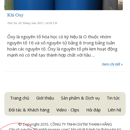
Khi Oxy
Thứ Tư, 03 Tháng Sáu 2015 | 14:58 CH
Ôxy là nguyên tố hóa học có ký hiệu là O thuộc nhóm
nguyên tố 16 và số nguyên tử bằng 8 trong bảng tuần
hoàn các nguyên tố. Ôxy là nguyên tố phi kim hoạt động
mạnh nó có thể tạo thành hợp chất với hầu ...
Xem chi tiết »
Trang chủ
Giới thiệu
Sản phẩm & Dịch vụ
Tin tức
Đối tác & Khách hàng
Video - Clips
Hỏi đáp
Liên hệ
© Copyright 2015. CÔNG TY TNHH DVTM THANH HẰNG
Ghi rõ nguồn "thanhhanggas.com" khi phát hành lại thông tin từ