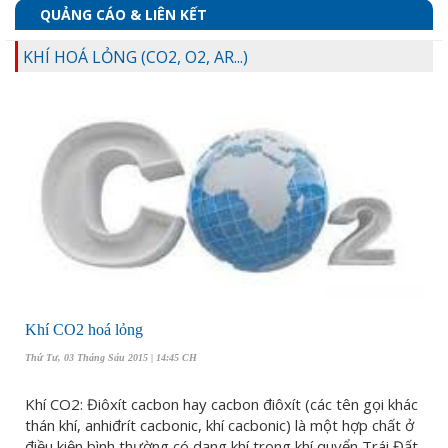
QUẢNG CÁO & LIÊN KẾT
KHÍ HOÁ LỎNG (CO2, O2, AR...)
Khí CO2 hoá lỏng
Thứ Tư, 03 Tháng Sáu 2015 | 14:45 CH
Khí CO2: Điôxít cacbon hay cacbon điôxít (các tên gọi khác
thán khí, anhiđrít cacbonic, khí cacbonic) là một hợp chất ở
điều kiện bình thường có dạng khí trong khí quyển Trái Đất,