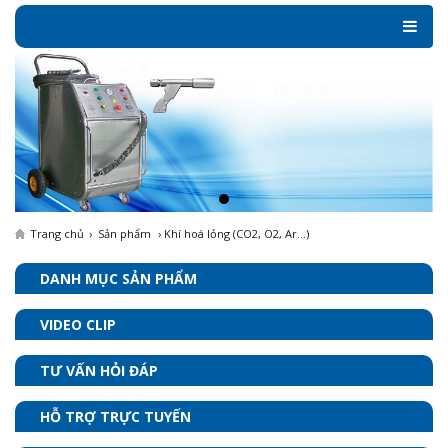
Toggl
naviga
Trang chủ
›
Sản phẩm
› Khí hoá lỏng (CO2, O2, Ar...)
DANH MỤC SẢN PHẨM
VIDEO CLIP
TƯ VẤN HỎI ĐÁP
HỖ TRỢ TRỰC TUYẾN