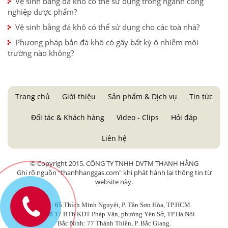
Vệ sinh bằng đá khô có thể sử dụng trong ngành công
nghiệp dược phẩm?
Vệ sinh bằng đá khô có thể sử dụng cho các toà nhà?
Phương pháp bắn đá khô có gây bất kỳ ô nhiễm môi
trường nào không?
Trang chủ
Giới thiệu
Sản phẩm & Dịch vụ
Tin tức
Đối tác & Khách hàng
Video - Clips
Hỏi đáp
Liên hệ
© Copyright 2015. CÔNG TY TNHH DVTM THANH HẰNG
Ghi rõ nguồn "thanhhanggas.com" khi phát hành lại thông tin từ
website này.
HCM: 65 Thích Minh Nguyệt, P. Tân Sơn Hòa, TP.HCM.
HN: Số 17 BT6 KĐT Pháp Vân, phường Yên Sở, TP.Hà Nội
Bắc Ninh: 77 Thánh Thiên, P. Bắc Giang.