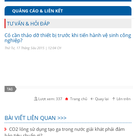
QUẢNG CÁO & LIÊN KẾT
TƯ VẤN & HỎI ĐÁP
Có cần tháo dỡ thiết bị trước khi tiến hành vệ sinh công
nghiệp?
Thứ Tư, 17 Tháng Sáu 2015 | 12:04 CH
Lượt xem: 337
Trang chủ
Quay lại
Lên trên
BÀI VIẾT LIÊN QUAN >>>
CO2 lỏng sử dụng tạo ga trong nước giải khát phải đảm
bảo tiêu chuẩn gì?